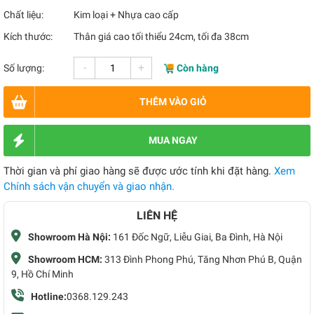
Chất liệu:
Kim loại + Nhựa cao cấp
Kích thước:
Thân giá cao tối thiểu 24cm, tối đa 38cm
-
+
Số lượng:
Còn hàng
THÊM VÀO GIỎ
MUA NGAY
Thời gian và phí giao hàng sẽ được ước tính khi đặt hàng.
Xem
Chính sách vận chuyển và giao nhận.
LIÊN HỆ
Showroom Hà Nội:
161 Đốc Ngữ, Liễu Giai, Ba Đình, Hà Nội
Showroom HCM:
313 Đình Phong Phú, Tăng Nhơn Phú B, Quận
9, Hồ Chí Minh
Hotline:
0368.129.243