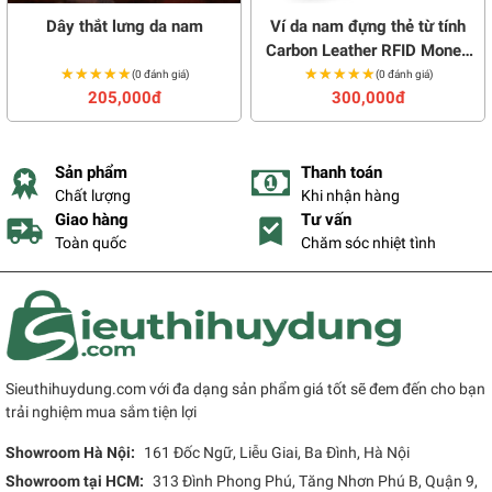
Dây thắt lưng da nam
Ví da nam đựng thẻ từ tính
Carbon Leather RFID Money
★★★★★
★★★★★
★★★★★
★★★★★
Clip
(0 đánh giá)
(0 đánh giá)
205,000đ
300,000đ
Sản phẩm
Thanh toán
Chất lượng
Khi nhận hàng
Giao hàng
Tư vấn
Toàn quốc
Chăm sóc nhiệt tình
Sieuthihuydung.com với đa dạng sản phẩm giá tốt sẽ đem đến cho bạn
trải nghiệm mua sắm tiện lợi
Showroom Hà Nội:
161 Đốc Ngữ, Liễu Giai, Ba Đình, Hà Nội
Showroom tại HCM:
313 Đình Phong Phú, Tăng Nhơn Phú B, Quận 9,