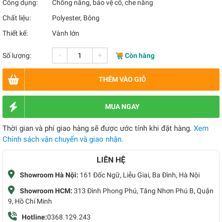
Công dụng:
Chống nắng, bảo vệ cổ, che nắng
Chất liệu:
Polyester, Bông
Thiết kế:
Vành lớn
-
+
Số lượng:
Còn hàng
THÊM VÀO GIỎ
MUA NGAY
Thời gian và phí giao hàng sẽ được ước tính khi đặt hàng.
Xem
Chính sách vận chuyển và giao nhận.
LIÊN HỆ
Showroom Hà Nội:
161 Đốc Ngữ, Liễu Giai, Ba Đình, Hà Nội
Showroom HCM:
313 Đình Phong Phú, Tăng Nhơn Phú B, Quận
9, Hồ Chí Minh
Hotline:
0368.129.243