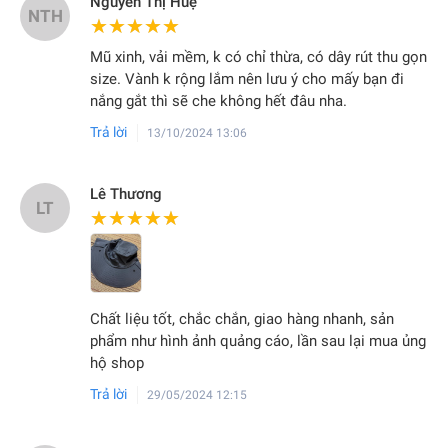
Nguyễn Thị Huệ
NTH
★★★★★
★★★★★
Mũ xinh, vải mềm, k có chỉ thừa, có dây rút thu gọn
size. Vành k rộng lắm nên lưu ý cho mấy bạn đi
nắng gắt thì sẽ che không hết đâu nha.
Trả lời
13/10/2024 13:06
Lê Thương
LT
★★★★★
★★★★★
Chất liệu tốt, chắc chắn, giao hàng nhanh, sản
phẩm như hình ảnh quảng cáo, lần sau lại mua ủng
hộ shop
Trả lời
29/05/2024 12:15