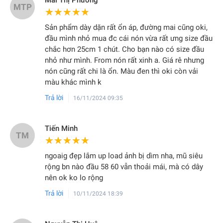
Mai Thị Phương
MTP
★★★★★
★★★★★
Sản phẩm dày dặn rất ổn áp, đường mai cũng oki,
đầu mình nhỏ mua đc cái nón vừa rất ưng size đầu
chắc hơn 25cm 1 chút. Cho bạn nào có size đầu
nhỏ như mình. From nón rất xinh a. Giá rê nhưng
nón cũng rất chi là ổn. Màu đen thì oki còn vải
màu khác mình k
Trả lời
16/11/2024 09:35
Tiến Minh
TM
★★★★★
★★★★★
ngoaig đẹp lắm up load ảnh bị dìm nha, mũ siêu
rộng bn nào đầu 58 60 vẫn thoải mái, mà có dây
nên ok ko lo rộng
Trả lời
10/11/2024 18:39