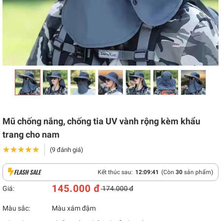
Mũ chống nắng, chống tia UV vành rộng kèm khẩu
trang cho nam
★★★★★
★★★★★
(9 đánh giá)
FLASH SALE
Kết thúc sau:
12
:
09
:
40
(Còn
30
sản phẩm)
145.000 đ
Giá:
174.000 đ
Màu sắc:
Màu xám đậm