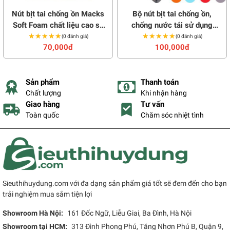
Nút bịt tai chống ồn Macks
Bộ nút bịt tai chống ồn,
Soft Foam chất liệu cao su
chống nước tái sử dụng
★★★★★
★★★★★
non mềm (3 đôi)
★★★★★
★★★★★
nhiều lần
(0 đánh giá)
(0 đánh giá)
70,000đ
100,000đ
Sản phẩm
Thanh toán
Chất lượng
Khi nhận hàng
Giao hàng
Tư vấn
Toàn quốc
Chăm sóc nhiệt tình
Sieuthihuydung.com với đa dạng sản phẩm giá tốt sẽ đem đến cho bạn
trải nghiệm mua sắm tiện lợi
Showroom Hà Nội:
161 Đốc Ngữ, Liễu Giai, Ba Đình, Hà Nội
Showroom tại HCM:
313 Đình Phong Phú, Tăng Nhơn Phú B, Quận 9,