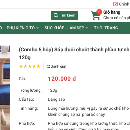
Chính
Giỏ hàng
0
Tìm kiếm
Chưa có sản 
Ồ
PHỤ KIỆN Ô TÔ
SỨC KHỎE - LÀM ĐẸP
THỜI TRANG
(Combo 5 hộp) Sáp đuổi chuột thành phần tự nhi
120g
★★★★★
★★★★★
(2 đánh giá)
120.000 đ
Giá:
Trọng lượng:
120g
Cấu tạo:
Dạng sáp
Tính năng:
Dùng mùi hương, mùi vị gây ra sự ức chế, khó 
khiến chúng sợ hãi phải bỏ chạy
Phù hợp:
Phù hợp sử dụng trong kho lương thực, kho c
bếp, nhà vệ sinh, động cơ ô tô, máy móc...