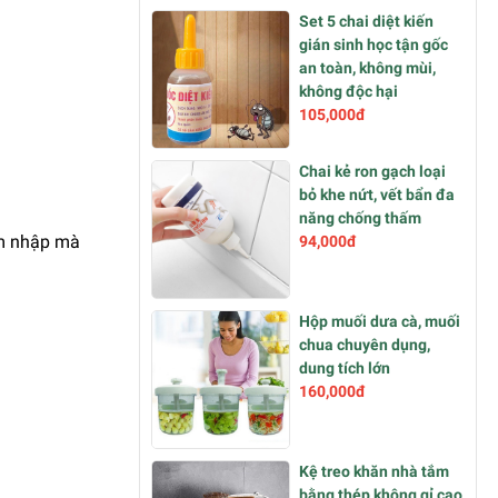
Set 5 chai diệt kiến
gián sinh học tận gốc
an toàn, không mùi,
không độc hại
105,000đ
Chai kẻ ron gạch loại
bỏ khe nứt, vết bẩn đa
năng chống thấm
âm nhập mà
94,000đ
Hộp muối dưa cà, muối
chua chuyên dụng,
dung tích lớn
160,000đ
Kệ treo khăn nhà tắm
bằng thép không gỉ cao