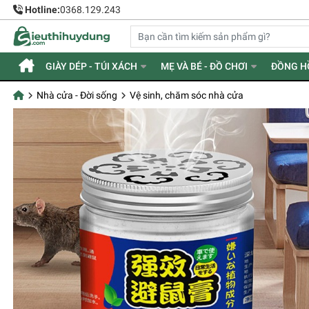
Hotline:
0368.129.243
GIÀY DÉP - TÚI XÁCH
MẸ VÀ BÉ - ĐỒ CHƠI
ĐỒNG H
Nhà cửa - Đời sống
Vệ sinh, chăm sóc nhà cửa