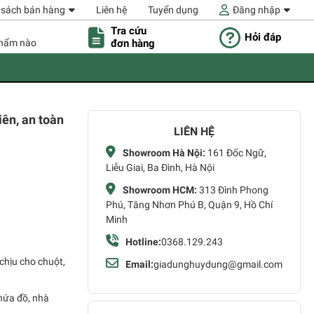
 sách bán hàng
Liên hệ
Tuyển dụng
Đăng nhập
Tra cứu
Hỏi đáp
đơn hàng
phẩm nào
ên, an toàn
LIÊN HỆ
Showroom Hà Nội:
161 Đốc Ngữ,
Liễu Giai, Ba Đình, Hà Nội
Showroom HCM:
313 Đình Phong
Phú, Tăng Nhơn Phú B, Quận 9, Hồ Chí
Minh
Hotline:
0368.129.243
chịu cho chuột,
Email:
giadunghuydung@gmail.com
hứa đồ, nhà