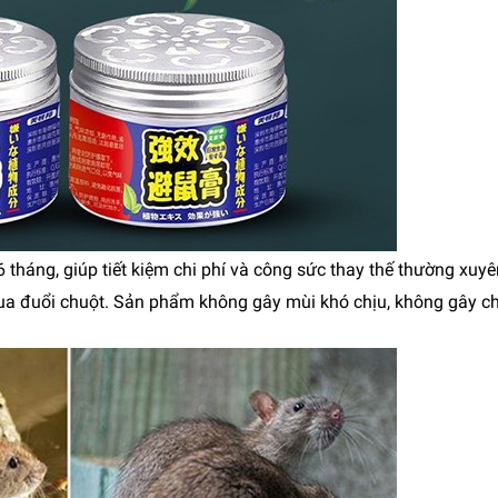
 tháng, giúp tiết kiệm chi phí và công sức thay thế thường xuyê
n xua đuổi chuột. Sản phẩm không gây mùi khó chịu, không gây c