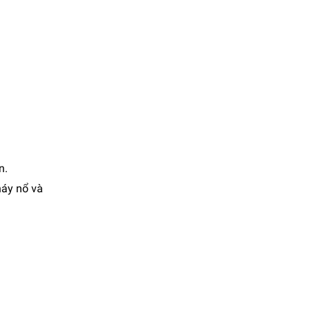
n.
háy nổ và