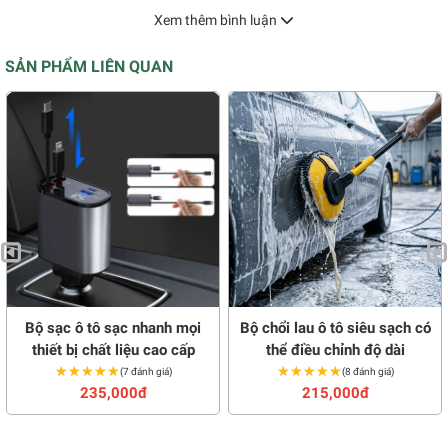
Xem thêm bình luận
SẢN PHẨM LIÊN QUAN
Bộ sạc ô tô sạc nhanh mọi
Bộ chổi lau ô tô siêu sạch có
thiết bị chất liệu cao cấp
thể điều chỉnh độ dài
★★★★★
★★★★★
★★★★★
★★★★★
(7 đánh giá)
(8 đánh giá)
235,000đ
215,000đ