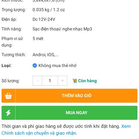
Kích thước:
3,8x4,6x7,8 (cm)
Trọng lượng:
0.035 kg / 1.2 oz
Điện áp:
Dc 12V-24V
Tính năng:
Sạc điện thoại/ nghe nhạc Mp3
Phạm vi sử
5 mét
dụng:
Tương thích:
Androi, IOS,...
Loại:
Không mua thẻ nhớ
-
+
Số lượng:
Còn hàng
THÊM VÀO GIỎ
MUA NGAY
Thời gian và phí giao hàng sẽ được ước tính khi đặt hàng.
Xem
Chính sách vận chuyển và giao nhận.