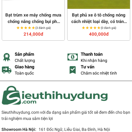
Bạt trùm xe máy chống mưa
Bạt phủ xe ô tô chống nóng
chống nắng chống bụi phủ
cách nhiệt loại dày, có tráng
★★★★★
★★★★★
kín toàn thân xe
★★★★★
★★★★★
gương
(3 đánh giá)
(0 đánh giá)
214,000đ
400,000đ
Sản phẩm
Thanh toán
Chất lượng
Khi nhận hàng
Giao hàng
Tư vấn
Toàn quốc
Chăm sóc nhiệt tình
Sieuthihuydung.com với đa dạng sản phẩm giá tốt sẽ đem đến cho bạn
trải nghiệm mua sắm tiện lợi
Showroom Hà Nội:
161 Đốc Ngữ, Liễu Giai, Ba Đình, Hà Nội