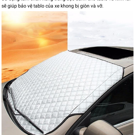
sẽ giúp bảo vệ tablo của xe khong bị giòn và vỡ.