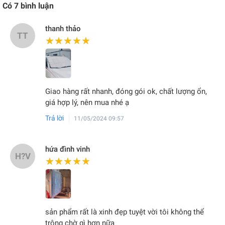
Có
7
bình luận
thanh thảo
TT
★★★★★
★★★★★
Giao hàng rất nhanh, đóng gói ok, chất lượng ổn,
giá hợp lý, nên mua nhé ạ
Trả lời
11/05/2024 09:57
hứa đình vinh
H?V
★★★★★
★★★★★
sản phẩm rất là xinh đẹp tuyệt vời tôi không thể
trông chờ gì hơn nữa