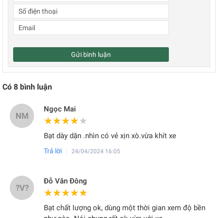
Gửi bình luận
Có
8
bình luận
Ngọc Mai
NM
★★★★★
★★★★★
Bạt dày dặn .nhìn có vẻ xịn xò.vừa khít xe
Trả lời
24/04/2024 16:05
Đỗ Văn Đông
?V?
★★★★★
★★★★★
Bạt chất lượng ok, dùng một thời gian xem độ bền