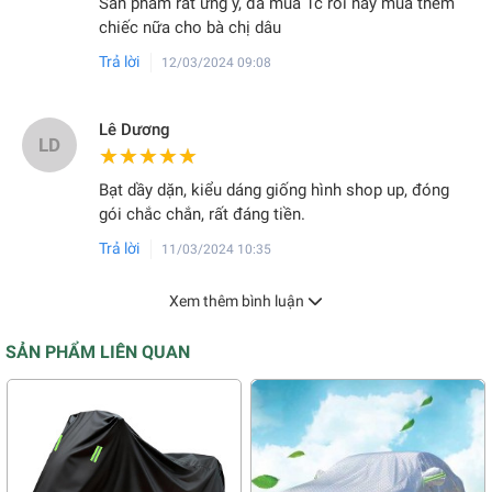
Sản phẩm rất ưng ý, đã mua 1c rồi nay mua thêm
chiếc nữa cho bà chị dâu
Trả lời
12/03/2024 09:08
Lê Dương
LD
★★★★★
★★★★★
Bạt dầy dặn, kiểu dáng giống hình shop up, đóng
gói chắc chắn, rất đáng tiền.
Trả lời
11/03/2024 10:35
Xem thêm bình luận
SẢN PHẨM LIÊN QUAN