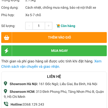
Trọng lượng:
2.75kg
Công dụng:
Cách nhiệt, chống mưa nắng, bảo vệ nội thất xe
Phù hợp:
Xe 5-7 chỗ
-
+
Số lượng:
Còn hàng
THÊM VÀO GIỎ
MUA NGAY
Thời gian và phí giao hàng sẽ được ước tính khi đặt hàng.
Xem
Chính sách vận chuyển và giao nhận.
LIÊN HỆ
Showroom Hà Nội:
161 Đốc Ngữ, Liễu Giai, Ba Đình, Hà Nội
Showroom HCM:
313 Đình Phong Phú, Tăng Nhơn Phú B, Quận
9, Hồ Chí Minh
Hotline:
0368.129.243