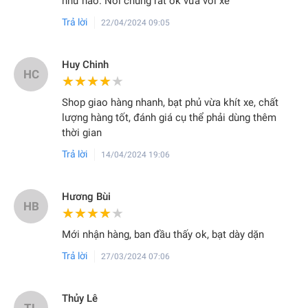
như nào. Nói chung rất ok vừa với xe
Trả lời
22/04/2024 09:05
Huy Chinh
HC
★★★★★
★★★★★
Shop giao hàng nhanh, bạt phủ vừa khít xe, chất
lượng hàng tốt, đánh giá cụ thể phải dùng thêm
thời gian
Trả lời
14/04/2024 19:06
Hương Bùi
HB
★★★★★
★★★★★
Mới nhận hàng, ban đầu thấy ok, bạt dày dặn
Trả lời
27/03/2024 07:06
Thủy Lê
TL