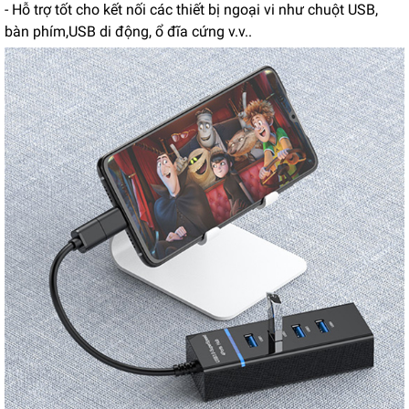
- Hỗ trợ tốt cho kết nối các thiết bị ngoại vi như chuột USB,
bàn phím,USB di động, ổ đĩa cứng v.v..