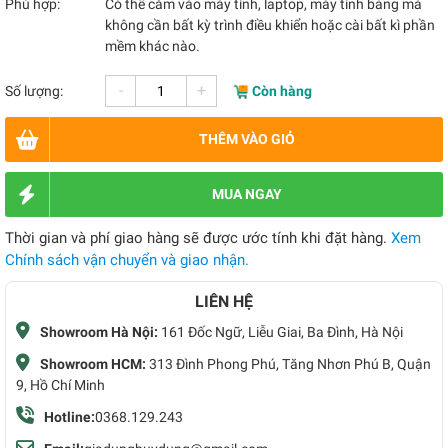
Phù hợp:
Có thể cắm vào máy tính, laptop, máy tính bảng mà
không cần bất kỳ trình điều khiển hoặc cài bất kì phần
mềm khác nào.
-
+
Số lượng:
Còn hàng
THÊM VÀO GIỎ
MUA NGAY
Thời gian và phí giao hàng sẽ được ước tính khi đặt hàng.
Xem
Chính sách vận chuyển và giao nhận.
LIÊN HỆ
Showroom Hà Nội:
161 Đốc Ngữ, Liễu Giai, Ba Đình, Hà Nội
Showroom HCM:
313 Đình Phong Phú, Tăng Nhơn Phú B, Quận
9, Hồ Chí Minh
Hotline:
0368.129.243