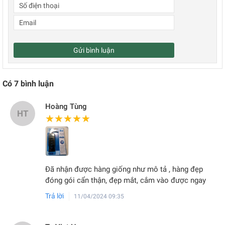
Gửi bình luận
Có
7
bình luận
Hoàng Tùng
HT
★★★★★
★★★★★
Đã nhận được hàng giống như mô tả , hàng đẹp
đóng gói cẩn thận, đẹp mắt, cắm vào được ngay
Trả lời
11/04/2024 09:35