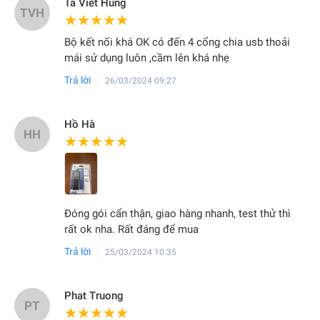
Ta Viet Hung
TVH
★★★★★
★★★★★
Bộ kết nối khá OK có đến 4 cổng chia usb thoải
mái sử dụng luôn ,cầm lên khá nhẹ
Trả lời
26/03/2024 09:27
Hồ Hà
HH
★★★★★
★★★★★
Đóng gói cẩn thận, giao hàng nhanh, test thử thì
rất ok nha. Rất đáng để mua
Trả lời
25/03/2024 10:35
Phat Truong
PT
★★★★★
★★★★★