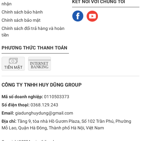
KẾT NỐI VỚI CHÚNG TÔI
nhận
Chính sách bảo hành
Chính sách bảo mật
Chính sách đổi trả hàng và hoàn
tiền
PHƯƠNG THỨC THANH TOÁN
CÔNG TY TNHH HUY DŨNG GROUP
Mã số doanh nghiệp:
0110503373
Số điện thoại:
0368.129.243
Email:
giadunghuydung@gmail.com
Địa chỉ:
Tầng 9, tòa nhà Hồ Gươm Plaza, Số 102 Trần Phú, Phường
Mỗ Lao, Quận Hà Đông, Thành phố Hà Nội, Việt Nam