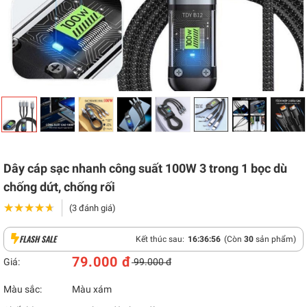
Dây cáp sạc nhanh công suất 100W 3 trong 1 bọc dù
chống dứt, chống rối
★★★★★
★★★★★
(3 đánh giá)
FLASH SALE
Kết thúc sau:
16
:
36
:
55
(Còn
30
sản phẩm)
79.000 đ
Giá:
99.000 đ
Màu sắc:
Màu xám