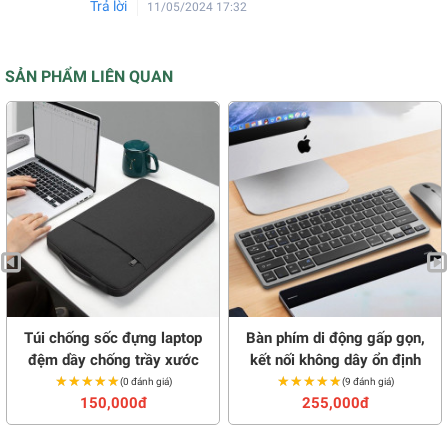
Trả lời
11/05/2024 17:32
SẢN PHẨM LIÊN QUAN
Túi chống sốc đựng laptop
Bàn phím di động gấp gọn,
đệm dầy chống trầy xước
kết nối không dây ổn định
★★★★★
★★★★★
★★★★★
★★★★★
(0 đánh giá)
(9 đánh giá)
150,000đ
255,000đ