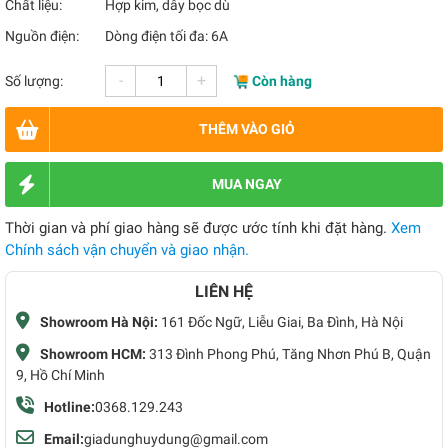
Chất liệu:
Hợp kim, dây bọc dù
Nguồn điện:
Dòng điện tối đa: 6A
-
+
Số lượng:
Còn hàng
THÊM VÀO GIỎ
MUA NGAY
Thời gian và phí giao hàng sẽ được ước tính khi đặt hàng.
Xem
Chính sách vận chuyển và giao nhận.
LIÊN HỆ
Showroom Hà Nội:
161 Đốc Ngữ, Liễu Giai, Ba Đình, Hà Nội
Showroom HCM:
313 Đình Phong Phú, Tăng Nhơn Phú B, Quận
9, Hồ Chí Minh
Hotline:
0368.129.243
Email:
giadunghuydung@gmail.com