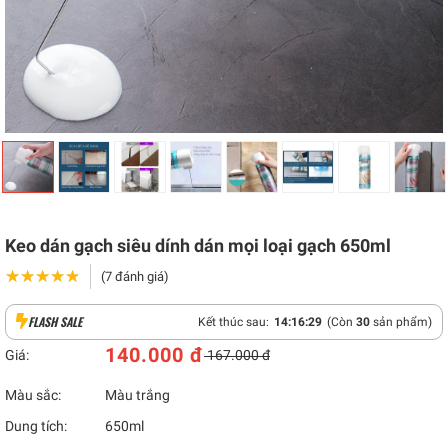
Keo dán gạch siêu dính dán mọi loại gạch 650ml
★★★★★
★★★★★
(7 đánh giá)
FLASH SALE
Kết thúc sau:
14
:
16
:
27
(Còn
30
sản phẩm)
140.000 đ
Giá:
167.000 đ
Màu sắc:
Màu trắng
Dung tích:
650ml