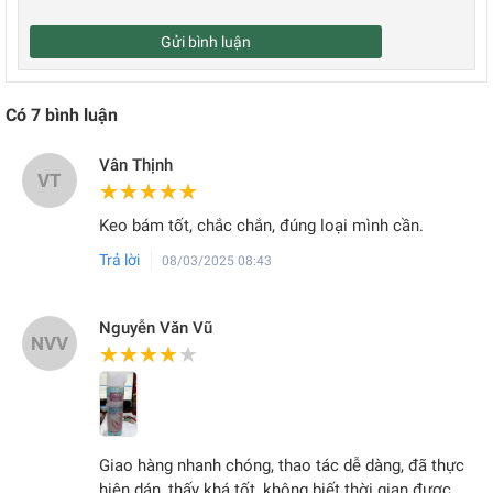
Gửi bình luận
Có
7
bình luận
Vân Thịnh
VT
★★★★★
★★★★★
Keo bám tốt, chắc chắn, đúng loại mình cần.
Trả lời
08/03/2025 08:43
Nguyễn Văn Vũ
NVV
★★★★★
★★★★★
Giao hàng nhanh chóng, thao tác dễ dàng, đã thực
hiện dán, thấy khá tốt, không biết thời gian được