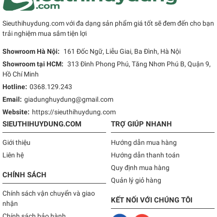
Sieuthihuydung.com với đa dạng sản phẩm giá tốt sẽ đem đến cho bạn
trải nghiệm mua sắm tiện lợi
Showroom Hà Nội:
161 Đốc Ngữ, Liễu Giai, Ba Đình, Hà Nội
Showroom tại HCM:
313 Đình Phong Phú, Tăng Nhơn Phú B, Quận 9,
Hồ Chí Minh
Hotline:
0368.129.243
Email:
giadunghuydung@gmail.com
Website:
https://sieuthihuydung.com
SIEUTHIHUYDUNG.COM
TRỢ GIÚP NHANH
Giới thiệu
Hướng dẫn mua hàng
Liên hệ
Hướng dẫn thanh toán
Quy định mua hàng
CHÍNH SÁCH
Quản lý giỏ hàng
Chính sách vận chuyển và giao
KẾT NỐI VỚI CHÚNG TÔI
nhận
Chính sách bảo hành