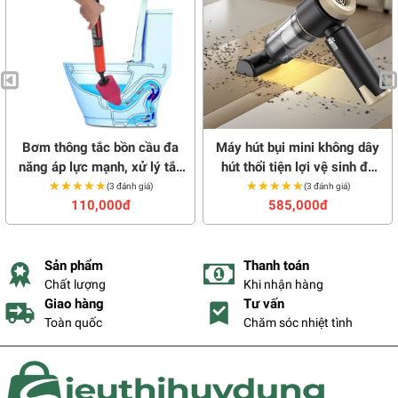
Bơm thông tắc bồn cầu đa
Máy hút bụi mini không dây
năng áp lực mạnh, xử lý tắc
hút thổi tiện lợi vệ sinh đa
nghẽn nhanh chóng
★★★★★
★★★★★
năng đa bề mặt Shanen
★★★★★
★★★★★
(3 đánh giá)
(3 đánh giá)
110,000đ
585,000đ
Sản phẩm
Thanh toán
Chất lượng
Khi nhận hàng
Giao hàng
Tư vấn
Toàn quốc
Chăm sóc nhiệt tình