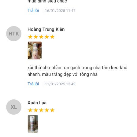
mua dính siêu chắc
Trả lời
16/01/2025 11:47
Hoàng Trung Kiên
HTK
★★★★★
★★★★★
xài thử cho phần ron gạch trong nhà tắm keo khô
nhanh, màu trắng đẹp với tông nhà
Trả lời
11/01/2025 13:49
Xuân Lụa
XL
★★★★★
★★★★★