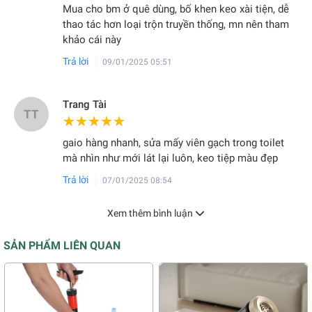
Mua cho bm ở quê dùng, bố khen keo xài tiện, dễ
thao tác hơn loại trộn truyền thống, mn nên tham
khảo cái này
Trả lời
09/01/2025 05:51
Trang Tài
TT
★★★★★
★★★★★
gaio hàng nhanh, sửa mấy viên gạch trong toilet
mà nhìn như mới lát lại luôn, keo tiệp màu đẹp
Trả lời
07/01/2025 08:54
Xem thêm bình luận
SẢN PHẨM LIÊN QUAN