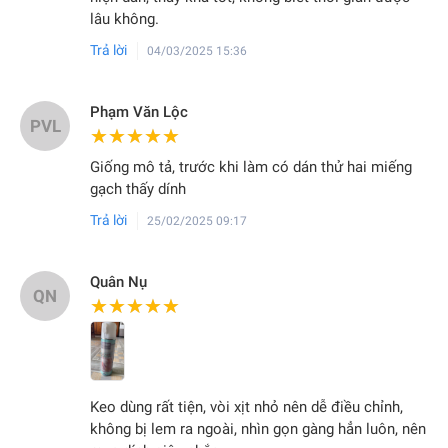
lâu không.
Trả lời
04/03/2025 15:36
Phạm Văn Lộc
PVL
★★★★★
★★★★★
Giống mô tả, trước khi làm có dán thử hai miếng
gạch thấy dính
Trả lời
25/02/2025 09:17
Quân Nụ
QN
★★★★★
★★★★★
Keo dùng rất tiện, vòi xịt nhỏ nên dễ điều chỉnh,
không bị lem ra ngoài, nhìn gọn gàng hẳn luôn, nên