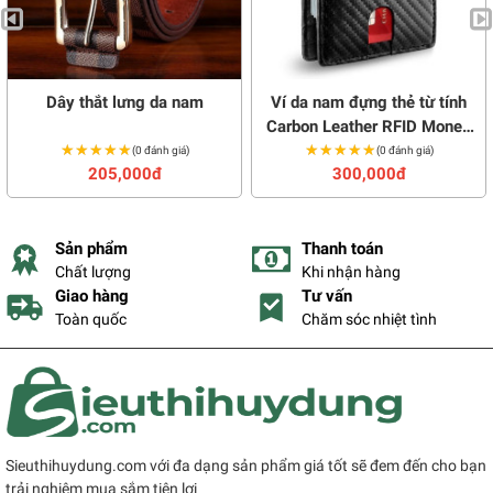
Dây thắt lưng da nam
Ví da nam đựng thẻ từ tính
Carbon Leather RFID Money
★★★★★
★★★★★
★★★★★
★★★★★
Clip
(0 đánh giá)
(0 đánh giá)
205,000đ
300,000đ
Sản phẩm
Thanh toán
Chất lượng
Khi nhận hàng
Giao hàng
Tư vấn
Toàn quốc
Chăm sóc nhiệt tình
Sieuthihuydung.com với đa dạng sản phẩm giá tốt sẽ đem đến cho bạn
trải nghiệm mua sắm tiện lợi