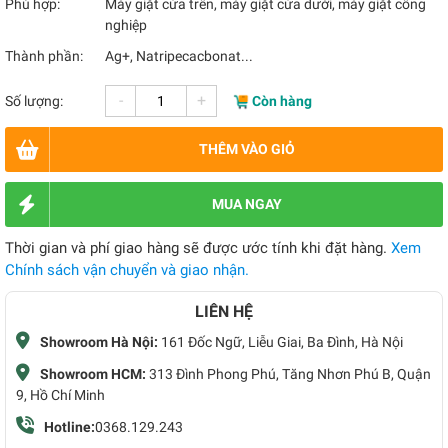
Phù hợp:
Máy giặt cửa trên, máy giặt cửa dưới, máy giặt công
nghiệp
Thành phần:
Ag+, Natripecacbonat...
-
+
Số lượng:
Còn hàng
THÊM VÀO GIỎ
MUA NGAY
Thời gian và phí giao hàng sẽ được ước tính khi đặt hàng.
Xem
Chính sách vận chuyển và giao nhận.
LIÊN HỆ
Showroom Hà Nội:
161 Đốc Ngữ, Liễu Giai, Ba Đình, Hà Nội
Showroom HCM:
313 Đình Phong Phú, Tăng Nhơn Phú B, Quận
9, Hồ Chí Minh
Hotline:
0368.129.243