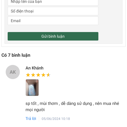
Gửi bình luận
Có
7
bình luận
An Khánh
AK
★★★★★
★★★★★
sp tốt , mùi thơm , dễ dàng sử dụng , nên mua nhé
mọi người
Trả lời
05/06/2024 10:18