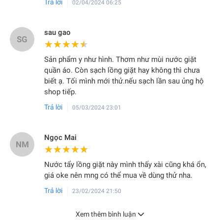
Trả lời
02/04/2024 06:25
sau gao
SG
★★★★★
★★★★★
Sản phẩm y như hình. Thơm như mùi nước giặt
quần áo. Còn sạch lồng giặt hay không thì chưa
biết ạ. Tối mình mới thử.nếu sạch lần sau ủng hộ
shop tiếp.
Trả lời
05/03/2024 23:01
Ngọc Mai
NM
★★★★★
★★★★★
Nước tẩy lồng giặt này mình thấy xài cũng khá ổn,
giá oke nên mng có thể mua về dùng thử nha.
Trả lời
23/02/2024 21:50
Xem thêm bình luận