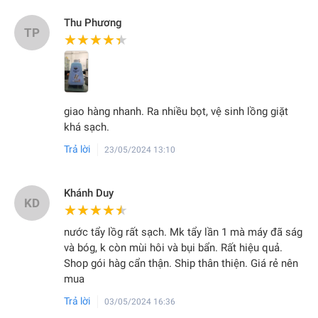
Thu Phương
TP
★★★★★
★★★★★
giao hàng nhanh. Ra nhiều bọt, vệ sinh lồng giặt
khá sạch.
Trả lời
23/05/2024 13:10
Khánh Duy
KD
★★★★★
★★★★★
nước tẩy lồg rất sạch. Mk tẩy lần 1 mà máy đã ság
và bóg, k còn mùi hôi và bụi bẩn. Rất hiệu quả.
Shop gói hàg cẩn thận. Ship thân thiện. Giá rẻ nên
mua
Trả lời
03/05/2024 16:36