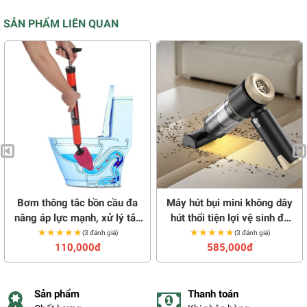
SẢN PHẨM LIÊN QUAN
Bơm thông tắc bồn cầu đa
Máy hút bụi mini không dây
năng áp lực mạnh, xử lý tắc
hút thổi tiện lợi vệ sinh đa
nghẽn nhanh chóng
★★★★★
★★★★★
năng đa bề mặt Shanen
★★★★★
★★★★★
(3 đánh giá)
(3 đánh giá)
110,000đ
585,000đ
Sản phẩm
Thanh toán