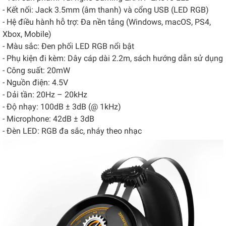
- Kết nối: Jack 3.5mm (âm thanh) và cổng USB (LED RGB)
- Hệ điều hành hỗ trợ: Đa nền tảng (Windows, macOS, PS4,
Xbox, Mobile)
- Màu sắc: Đen phối LED RGB nổi bật
- Phụ kiện đi kèm: Dây cáp dài 2.2m, sách hướng dẫn sử dụng
- Công suất: 20mW
- Nguồn điện: 4.5V
- Dải tần: 20Hz – 20kHz
- Độ nhạy: 100dB ± 3dB (@ 1kHz)
- Microphone: 42dB ± 3dB
- Đèn LED: RGB đa sắc, nháy theo nhạc