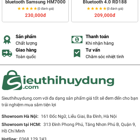
bluetooth Samsung HM7000
Bluetooth 4.0 RD188
★★★★★
★★★★★
★★★★★
★★★★★
(0 đánh giá)
(0 đánh giá)
230,000đ
209,000đ
Sản phẩm
Thanh toán
Chất lượng
Khi nhận hàng
Giao hàng
Tư vấn
Toàn quốc
Chăm sóc nhiệt tình
Sieuthihuydung.com với đa dạng sản phẩm giá tốt sẽ đem đến cho bạn
trải nghiệm mua sắm tiện lợi
Showroom Hà Nội:
161 Đốc Ngữ, Liễu Giai, Ba Đình, Hà Nội
Showroom tại HCM:
313 Đình Phong Phú, Tăng Nhơn Phú B, Quận 9,
Hồ Chí Minh
Hotline:
0368.129.243