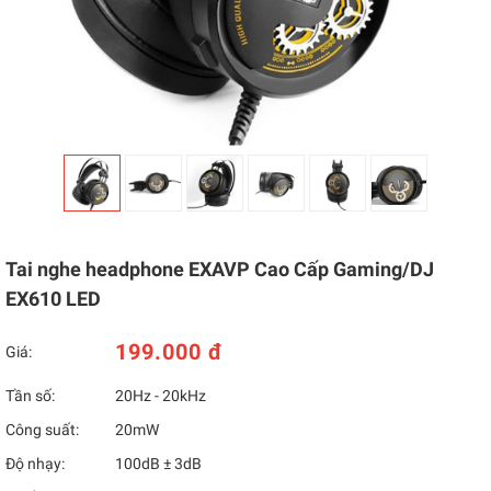
Tai nghe headphone EXAVP Cao Cấp Gaming/DJ
EX610 LED
199.000 đ
Giá:
Tần số:
20Hz - 20kHz
Công suất:
20mW
Độ nhạy:
100dB ± 3dB