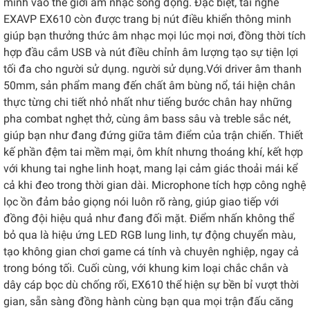
mình vào thế giới âm nhạc sống động. Đặc biệt, tai nghe
EXAVP EX610 còn được trang bị nút điều khiển thông minh
giúp bạn thưởng thức âm nhạc mọi lúc mọi nơi, đồng thời tích
hợp đầu cắm USB và nút điều chỉnh âm lượng tạo sự tiện lợi
tối đa cho người sử dụng. người sử dụng.Với driver âm thanh
50mm, sản phẩm mang đến chất âm bùng nổ, tái hiện chân
thực từng chi tiết nhỏ nhất như tiếng bước chân hay những
pha combat nghẹt thở, cùng âm bass sâu và treble sắc nét,
giúp bạn như đang đứng giữa tâm điểm của trận chiến. Thiết
kế phần đệm tai mềm mại, ôm khít nhưng thoáng khí, kết hợp
với khung tai nghe linh hoạt, mang lại cảm giác thoải mái kể
cả khi đeo trong thời gian dài. Microphone tích hợp công nghệ
lọc ồn đảm bảo giọng nói luôn rõ ràng, giúp giao tiếp với
đồng đội hiệu quả như đang đối mặt. Điểm nhấn không thể
bỏ qua là hiệu ứng LED RGB lung linh, tự động chuyển màu,
tạo không gian chơi game cá tính và chuyên nghiệp, ngay cả
trong bóng tối. Cuối cùng, với khung kim loại chắc chắn và
dây cáp bọc dù chống rối, EX610 thể hiện sự bền bỉ vượt thời
gian, sẵn sàng đồng hành cùng bạn qua mọi trận đấu căng