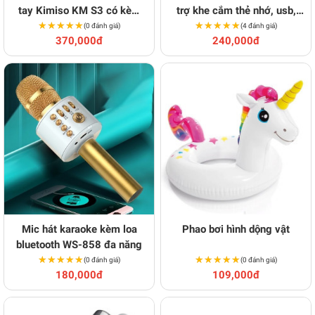
tay Kimiso KM S3 có kèm
trợ khe cắm thẻ nhớ, usb,
★★★★★
★★★★★
mic tiện dụng
âm thanh vòm 3D
★★★★★
★★★★★
(0 đánh giá)
(4 đánh giá)
370,000đ
240,000đ
Mic hát karaoke kèm loa
Phao bơi hình dộng vật
bluetooth WS-858 đa năng
★★★★★
★★★★★
★★★★★
★★★★★
(0 đánh giá)
(0 đánh giá)
180,000đ
109,000đ