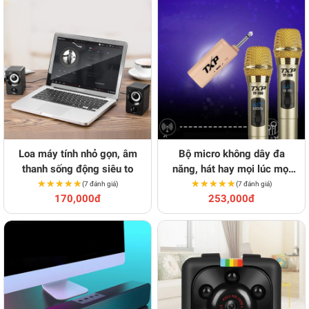
Loa máy tính nhỏ gọn, âm
Bộ micro không dây đa
thanh sống động siêu to
năng, hát hay mọi lúc mọi
★★★★★
★★★★★
★★★★★
★★★★★
nơi
(7 đánh giá)
(7 đánh giá)
170,000đ
253,000đ