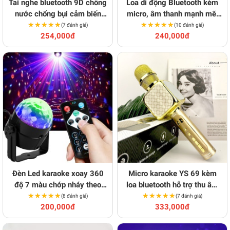
Tai nghe bluetooth 9D chống
Loa di động Bluetooth kèm
nước chống bụi cảm biến
micro, âm thanh mạnh mẽ,
★★★★★
★★★★★
vân tay
★★★★★
★★★★★
hát cực hay
(7 đánh giá)
(10 đánh giá)
254,000đ
240,000đ
Đèn Led karaoke xoay 360
Micro karaoke YS 69 kèm
độ 7 màu chớp nháy theo
loa bluetooth hỗ trợ thu âm
★★★★★
★★★★★
nhạc
★★★★★
★★★★★
phiên bản mới
(8 đánh giá)
(7 đánh giá)
200,000đ
333,000đ