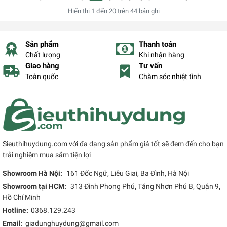
Hiển thị
1
đến
20
trên
44
bản ghi
Sản phẩm
Thanh toán
Chất lượng
Khi nhận hàng
Giao hàng
Tư vấn
Toàn quốc
Chăm sóc nhiệt tình
Sieuthihuydung.com với đa dạng sản phẩm giá tốt sẽ đem đến cho bạn
trải nghiệm mua sắm tiện lợi
Showroom Hà Nội:
161 Đốc Ngữ, Liễu Giai, Ba Đình, Hà Nội
Showroom tại HCM:
313 Đình Phong Phú, Tăng Nhơn Phú B, Quận 9,
Hồ Chí Minh
Hotline:
0368.129.243
Email:
giadunghuydung@gmail.com