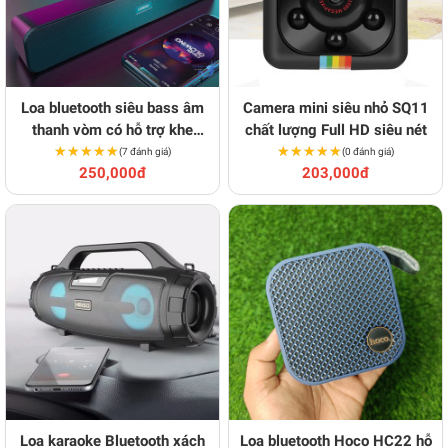
Loa bluetooth siêu bass âm
Camera mini siêu nhỏ SQ11
thanh vòm có hỗ trợ khe
chất lượng Full HD siêu nét
★★★★★
★★★★★
cắm thẻ nhớ
★★★★★
★★★★★
(7 đánh giá)
(0 đánh giá)
250,000đ
203,000đ
Loa karaoke Bluetooth xách
Loa bluetooth Hoco HC22 hỗ