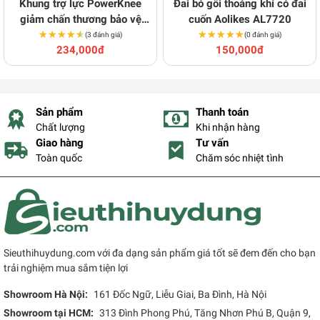
Khung trợ lực PowerKnee
Đai bó gối thoáng khí có đai
giảm chấn thương bảo vệ
cuốn Aolikes AL7720
★★★★★
★★★★★
đầu gối
★★★★★
★★★★★
(3 đánh giá)
(0 đánh giá)
234,000đ
150,000đ
Sản phẩm
Thanh toán
Chất lượng
Khi nhận hàng
Giao hàng
Tư vấn
Toàn quốc
Chăm sóc nhiệt tình
Sieuthihuydung.com với đa dạng sản phẩm giá tốt sẽ đem đến cho bạn
trải nghiệm mua sắm tiện lợi
Showroom Hà Nội:
161 Đốc Ngữ, Liễu Giai, Ba Đình, Hà Nội
Showroom tại HCM:
313 Đình Phong Phú, Tăng Nhơn Phú B, Quận 9,