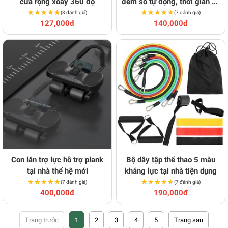
cửa rộng xoay 360 độ
đếm số tự động, thời gian và
★★★★★
★★★★★
★★★★★
★★★★★
lượng calo
(3 đánh giá)
(7 đánh giá)
127,000đ
140,000đ
Con lăn trợ lực hỗ trợ plank
Bộ dây tập thể thao 5 màu
tại nhà thế hệ mới
kháng lực tại nhà tiện dụng
★★★★★
★★★★★
★★★★★
★★★★★
(7 đánh giá)
(7 đánh giá)
400,000đ
190,000đ
1
2
3
4
5