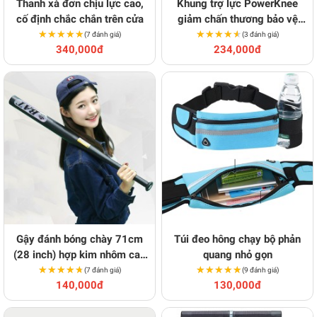
Thanh xà đơn chịu lực cao,
Khung trợ lực PowerKnee
cố định chắc chắn trên cửa
giảm chấn thương bảo vệ
★★★★★
★★★★★
★★★★★
★★★★★
đầu gối
(7 đánh giá)
(3 đánh giá)
340,000đ
234,000đ
Gậy đánh bóng chày 71cm
Túi đeo hông chạy bộ phản
(28 inch) hợp kim nhôm cao
quang nhỏ gọn
★★★★★
★★★★★
cấp
★★★★★
★★★★★
(7 đánh giá)
(9 đánh giá)
140,000đ
130,000đ