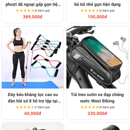
phượt dã ngoại gấp gọn tiện
bỏ túi nhỏ gọn tiện dụng
★★★★★
★★★★★
lợi
★★★★★
★★★★★
(5 đánh giá)
(2 đánh giá)
389,000đ
100,000đ
Dây kéo kháng lực cao su
Túi treo sườn xe đạp chống
đàn hồi số 8 hỗ trợ tập tại
nước West Biking
★★★★★
★★★★★
nhà
★★★★★
★★★★★
(7 đánh giá)
(9 đánh giá)
60,000đ
230,000đ