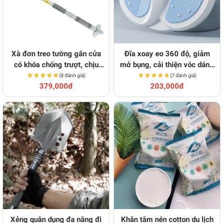
Xà đơn treo tường gắn cửa
Đĩa xoay eo 360 độ, giảm
có khóa chống trượt, chịu
mở bụng, cải thiện vóc dáng
★★★★★
★★★★★
lực tốt
★★★★★
★★★★★
hiệu quả
(8 đánh giá)
(7 đánh giá)
379,000đ
203,000đ
Xẻng quân dụng đa năng đi
Khăn tắm nén cotton du lịch