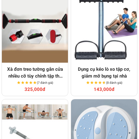
Xà đơn treo tường gắn cửa
Dụng cụ kéo lò xo tập cơ,
nhiều cỡ tùy chỉnh tập thể
giảm mỡ bụng tại nhà
★★★★★
★★★★★
dục tại nhà
★★★★★
★★★★★
(7 đánh giá)
(8 đánh giá)
325,000đ
143,000đ