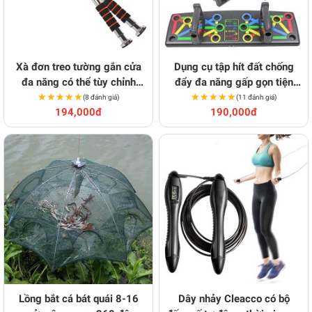
Xà đơn treo tường gắn cửa
Dụng cụ tập hít đất chống
đa năng có thể tùy chỉnh
đẩy đa năng gấp gọn tiện
kích thước linh hoạt
★★★★★
★★★★★
★★★★★
★★★★★
dụng
(8 đánh giá)
(11 đánh giá)
194,000đ
190,000đ
Lồng bắt cá bát quái 8-16
Dây nhảy Cleacco có bộ