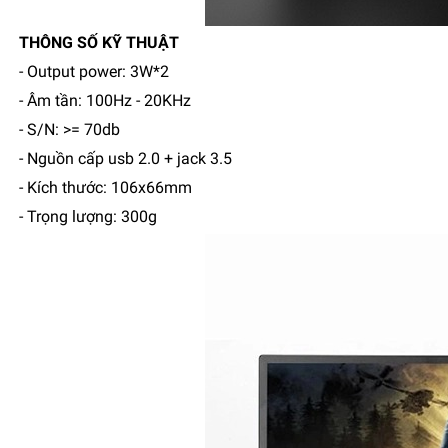
THÔNG SỐ KỸ THUẬT
- Output power: 3W*2
- Âm tần: 100Hz - 20KHz
- S/N: >= 70db
- Nguồn cấp usb 2.0 + jack 3.5
- Kích thước: 106x66mm
- Trọng lượng: 300g