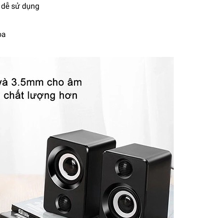
à dễ sử dụng
oa