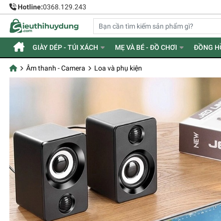
Hotline:
0368.129.243
GIÀY DÉP - TÚI XÁCH
MẸ VÀ BÉ - ĐỒ CHƠI
ĐỒNG H
Âm thanh - Camera
Loa và phụ kiện