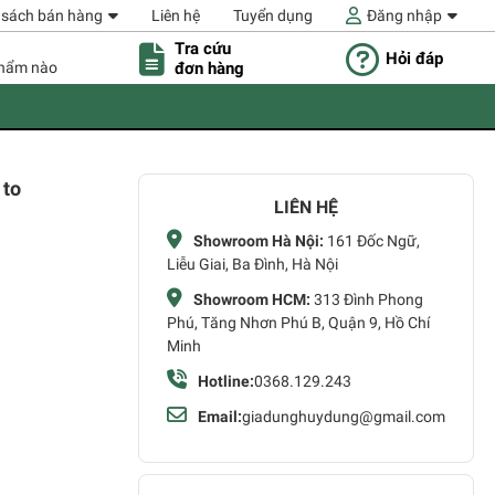
 sách bán hàng
Liên hệ
Tuyển dụng
Đăng nhập
Tra cứu
Hỏi đáp
đơn hàng
phẩm nào
 to
LIÊN HỆ
Showroom Hà Nội:
161 Đốc Ngữ,
Liễu Giai, Ba Đình, Hà Nội
Showroom HCM:
313 Đình Phong
Phú, Tăng Nhơn Phú B, Quận 9, Hồ Chí
Minh
Hotline:
0368.129.243
Email:
giadunghuydung@gmail.com