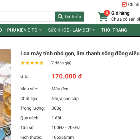
Chính
Giỏ hàng
0
Tìm kiếm
Chưa có sản 
Ồ
PHỤ KIỆN Ô TÔ
SỨC KHỎE - LÀM ĐẸP
THỜI TRANG
Loa máy tính nhỏ gọn, âm thanh sống động siêu
★★★★★
★★★★★
(7 đánh giá)
170.000 đ
Giá:
Màu sắc:
Màu đen
Chất liệu:
Nhựa cao cấp
Trọng lượng:
300g
Quy cách:
1 đôi
Tần số:
100Hz - 20kHz
Kích thước:
106x66mm