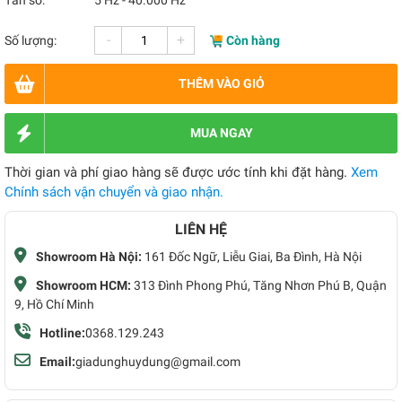
Tần số:
5 Hz - 40.000 Hz
-
+
Số lượng:
Còn hàng
THÊM VÀO GIỎ
MUA NGAY
Thời gian và phí giao hàng sẽ được ước tính khi đặt hàng.
Xem
Chính sách vận chuyển và giao nhận.
LIÊN HỆ
Showroom Hà Nội:
161 Đốc Ngữ, Liễu Giai, Ba Đình, Hà Nội
Showroom HCM:
313 Đình Phong Phú, Tăng Nhơn Phú B, Quận
9, Hồ Chí Minh
Hotline:
0368.129.243
Email:
giadunghuydung@gmail.com