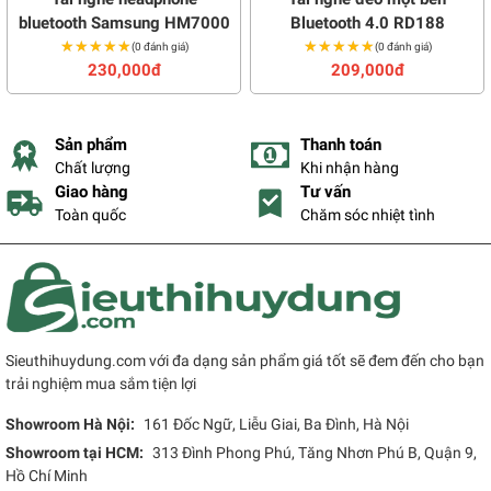
bluetooth Samsung HM7000
Bluetooth 4.0 RD188
★★★★★
★★★★★
★★★★★
★★★★★
(0 đánh giá)
(0 đánh giá)
230,000đ
209,000đ
Sản phẩm
Thanh toán
Chất lượng
Khi nhận hàng
Giao hàng
Tư vấn
Toàn quốc
Chăm sóc nhiệt tình
Sieuthihuydung.com với đa dạng sản phẩm giá tốt sẽ đem đến cho bạn
trải nghiệm mua sắm tiện lợi
Showroom Hà Nội:
161 Đốc Ngữ, Liễu Giai, Ba Đình, Hà Nội
Showroom tại HCM:
313 Đình Phong Phú, Tăng Nhơn Phú B, Quận 9,
Hồ Chí Minh