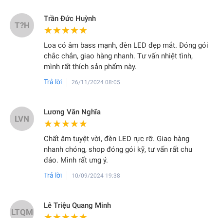
Trần Đức Huỳnh
T?H
★★★★★
★★★★★
Loa có âm bass mạnh, đèn LED đẹp mắt. Đóng gói
chắc chắn, giao hàng nhanh. Tư vấn nhiệt tình,
mình rất thích sản phẩm này.
Trả lời
26/11/2024 08:05
Lương Văn Nghĩa
LVN
★★★★★
★★★★★
Chất âm tuyệt vời, đèn LED rực rỡ. Giao hàng
nhanh chóng, shop đóng gói kỹ, tư vấn rất chu
đáo. Mình rất ưng ý.
Trả lời
10/09/2024 19:38
Lê Triệu Quang Minh
LTQM
★★★★★
★★★★★