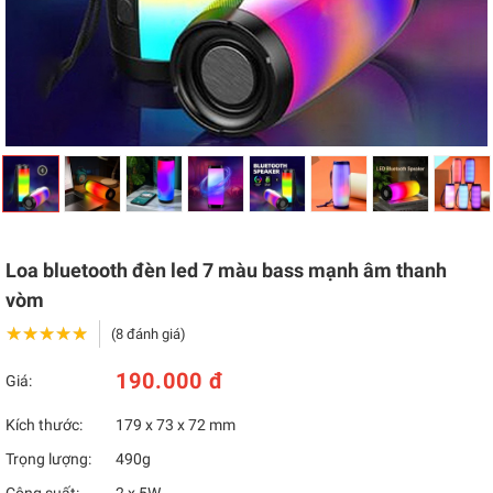
Loa bluetooth đèn led 7 màu bass mạnh âm thanh
vòm
★★★★★
★★★★★
(8 đánh giá)
190.000 đ
Giá:
Kích thước:
179 x 73 x 72 mm
Trọng lượng:
490g