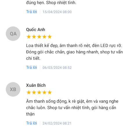
đúng hẹn. Shop nhiệt tình.
Trả lời
15/04/2024 08:00
Quốc Anh
QA
★★★★★
★★★★★
Loa thiết kế đẹp, âm thanh rõ nét, đèn LED rực rỡ.
Đóng gói chắc chắn, giao hàng nhanh, shop tư vấn
chi tiết.
Trả lời
06/03/2024 08:52
Xuân Bích
XB
★★★★★
★★★★★
Âm thanh sống động, k rè giật, êm và vang nghe
chắc luôn. Shop tư vấn nhiệt tình, gói hàng cẩn
thận
Trả lời
24/02/2024 08:21