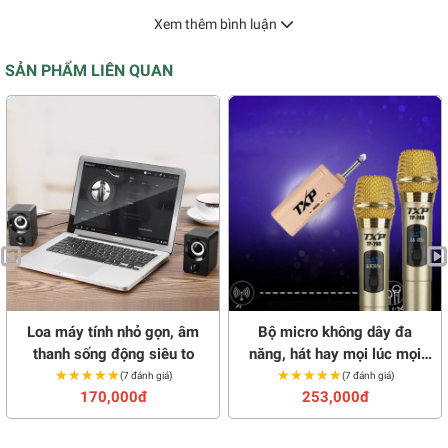
Xem thêm bình luận
SẢN PHẨM LIÊN QUAN
Loa máy tính nhỏ gọn, âm
Bộ micro không dây đa
thanh sống động siêu to
năng, hát hay mọi lúc mọi
★★★★★
★★★★★
★★★★★
★★★★★
nơi
(7 đánh giá)
(7 đánh giá)
170,000đ
253,000đ