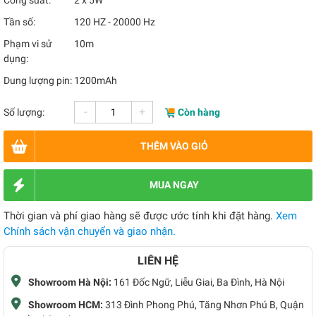
Công suất:
2 x 5W
Tần số:
120 HZ - 20000 Hz
Phạm vi sử
10m
dụng:
Dung lượng pin:
1200mAh
-
+
Số lượng:
Còn hàng
THÊM VÀO GIỎ
MUA NGAY
Thời gian và phí giao hàng sẽ được ước tính khi đặt hàng.
Xem
Chính sách vận chuyển và giao nhận.
LIÊN HỆ
Showroom Hà Nội:
161 Đốc Ngữ, Liễu Giai, Ba Đình, Hà Nội
Showroom HCM:
313 Đình Phong Phú, Tăng Nhơn Phú B, Quận