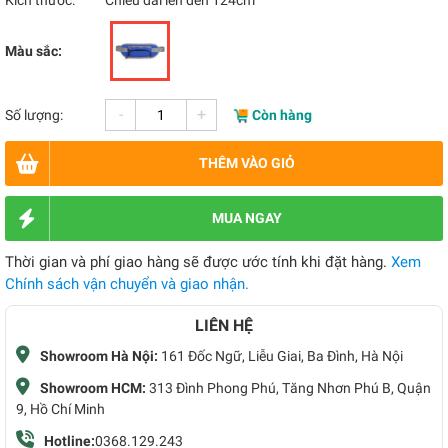
Kích thước:
Chiều dài lên đến 124cm
Màu sắc:
-
+
Số lượng:
Còn hàng
THÊM VÀO GIỎ
MUA NGAY
Thời gian và phí giao hàng sẽ được ước tính khi đặt hàng.
Xem
Chính sách vận chuyển và giao nhận.
LIÊN HỆ
Showroom Hà Nội:
161 Đốc Ngữ, Liễu Giai, Ba Đình, Hà Nội
Showroom HCM:
313 Đình Phong Phú, Tăng Nhơn Phú B, Quận
9, Hồ Chí Minh
Hotline:
0368.129.243