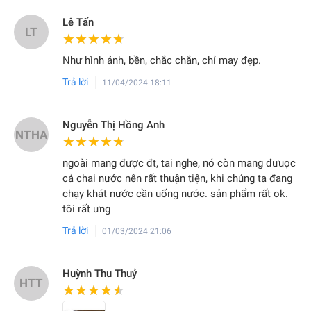
Lê Tấn
LT
★★★★★
★★★★★
Như hình ảnh, bền, chắc chắn, chỉ may đẹp.
Trả lời
11/04/2024 18:11
Nguyễn Thị Hồng Anh
NTHA
★★★★★
★★★★★
ngoài mang được đt, tai nghe, nó còn mang đưuọc
cả chai nước nên rất thuận tiện, khi chúng ta đang
chạy khát nước cần uống nước. sản phẩm rất ok.
tôi rất ưng
Trả lời
01/03/2024 21:06
Huỳnh Thu Thuỷ
HTT
★★★★★
★★★★★