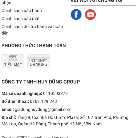
KẾT NỐI VỚI CHÚNG TÔI
nhận
Chính sách bảo hành
Chính sách bảo mật
Chính sách đổi trả hàng và hoàn
tiền
PHƯƠNG THỨC THANH TOÁN
CÔNG TY TNHH HUY DŨNG GROUP
Mã số doanh nghiệp:
0110503373
Số điện thoại:
0368.129.243
Email:
giadunghuydung@gmail.com
Địa chỉ:
Tầng 9, tòa nhà Hồ Gươm Plaza, Số 102 Trần Phú, Phường
Mỗ Lao, Quận Hà Đông, Thành phố Hà Nội, Việt Nam
Copyright©2024 - sieuthihuydung.com