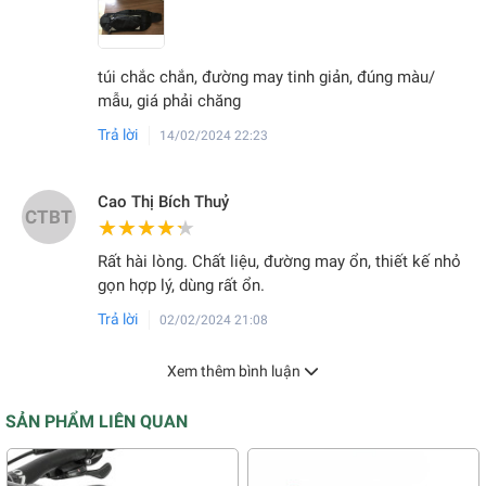
túi chắc chắn, đường may tinh giản, đúng màu/
mẫu, giá phải chăng
Trả lời
14/02/2024 22:23
Cao Thị Bích Thuỷ
CTBT
★★★★★
★★★★★
Rất hài lòng. Chất liệu, đường may ổn, thiết kế nhỏ
gọn hợp lý, dùng rất ổn.
Trả lời
02/02/2024 21:08
Xem thêm bình luận
SẢN PHẨM LIÊN QUAN